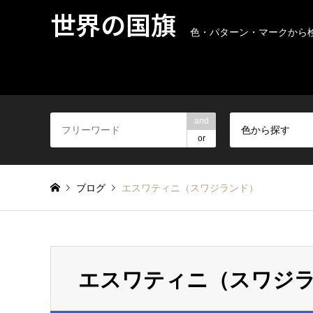
世界の国旗
色・パターン・マークから
and
色から探す
or
ブログ
エスワティニ（スワジランド）
エスワティニ（スワジ