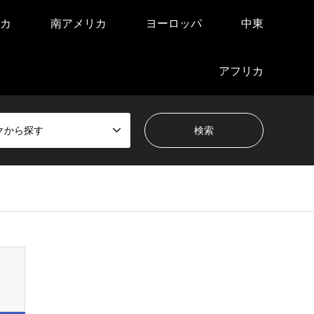
カ
南アメリカ
ヨーロッパ
中東
アフリカ
クから探す